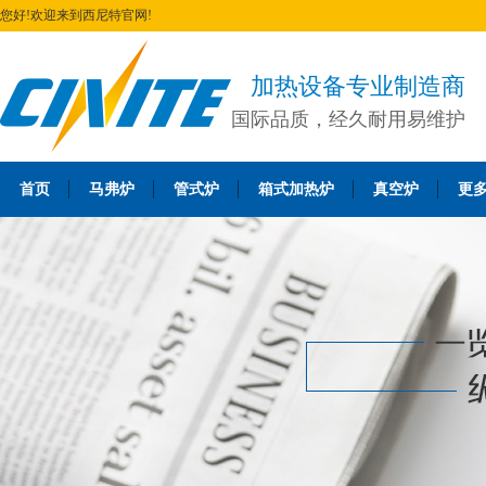
您好!欢迎来到西尼特官网!
加热设备专业制造商
国际品质，经久耐用易维护
首页
马弗炉
管式炉
箱式加热炉
真空炉
更