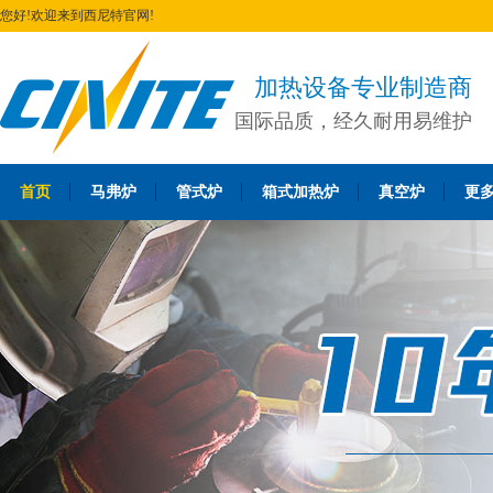
您好!欢迎来到西尼特官网!
加热设备专业制造商
国际品质，经久耐用易维护
首页
马弗炉
管式炉
箱式加热炉
真空炉
更