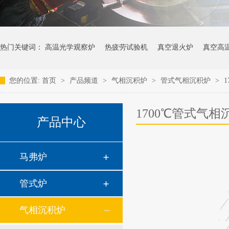
热门关键词：
高温光学观察炉
热疲劳试验机
真空退火炉
真空高
您的位置:
首页
>
产品频道
>
气相沉积炉
>
管式气相沉积炉
>
1700℃管式气相
产品中心
马弗炉
管式炉
气相沉积炉