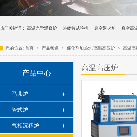
热门关键词：
高温光学观察炉
热疲劳试验机
真空退火炉
真空高
您的位置:
首页
>
产品频道
>
催化剂加热炉/高温高压炉
>
高温高
高温高压炉
产品中心
马弗炉
管式炉
气相沉积炉