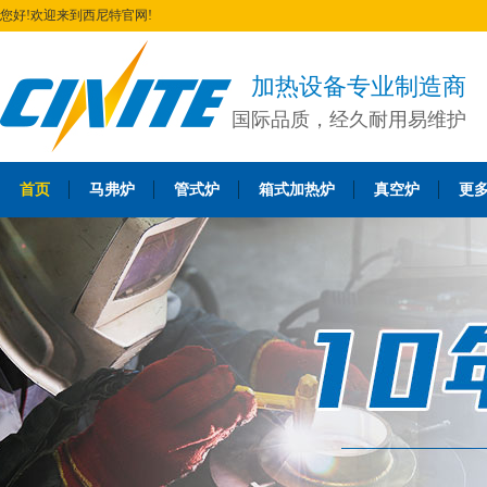
您好!欢迎来到西尼特官网!
加热设备专业制造商
国际品质，经久耐用易维护
首页
马弗炉
管式炉
箱式加热炉
真空炉
更