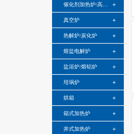
催化剂加热炉/高温高压炉
真空炉
热解炉/炭化炉
熔盐电解炉
盐浴炉/熔铝炉
坩埚炉
烘箱
箱式加热炉
井式加热炉