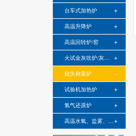
台车式加热炉
高温升降炉
高温回转炉/窑
火试金灰吹炉/灰分炉
烧失称重炉
试验机加热炉
氢气还原炉
高温水氧、盐雾、油雾热腐蚀系统