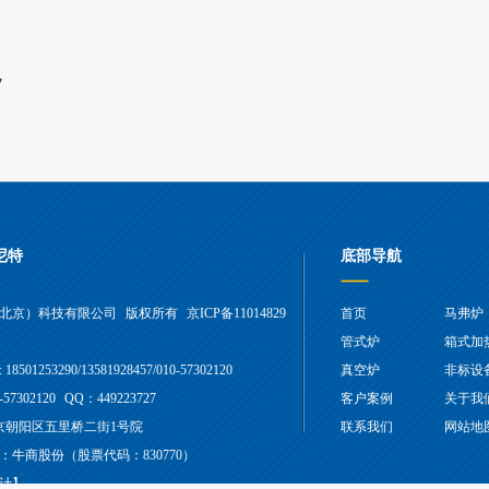
7
尼特
底部导航
北京）科技有限公司
版权所有
京ICP备11014829
首页
马弗炉
管式炉
箱式加
8501253290/13581928457/010-57302120
真空炉
非标设
-57302120
QQ：449223727
客户案例
关于我
北京朝阳区五里桥二街1号院
联系我们
网站地
：牛商股份（股票代码：830770）
计】