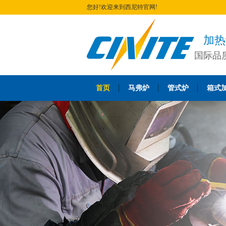
您好!欢迎来到西尼特官网!
加热
国际品
首页
马弗炉
管式炉
箱式