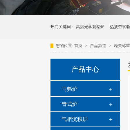
热门关键词：
高温光学观察炉
热疲劳试
您的位置:
首页
>
产品频道
>
烧失称重
产品中心
马弗炉
管式炉
气相沉积炉