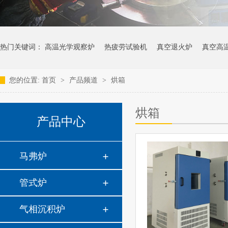
热门关键词：
高温光学观察炉
热疲劳试验机
真空退火炉
真空高
您的位置:
首页
>
产品频道
>
烘箱
烘箱
产品中心
马弗炉
管式炉
气相沉积炉