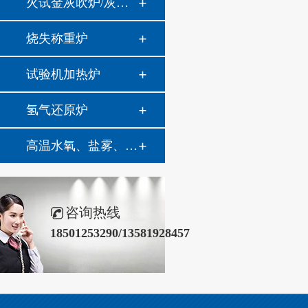
火试金灰吹炉/灰分炉
烧失称重炉
试验机加热炉
氢气还原炉
高温水氧、盐雾、油雾热腐蚀系统
咨询热线
18501253290/13581928457