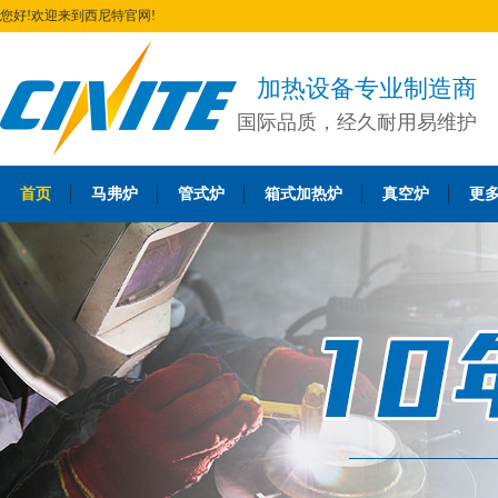
您好!欢迎来到西尼特官网!
加热设备专业制造商
国际品质，经久耐用易维护
首页
马弗炉
管式炉
箱式加热炉
真空炉
更