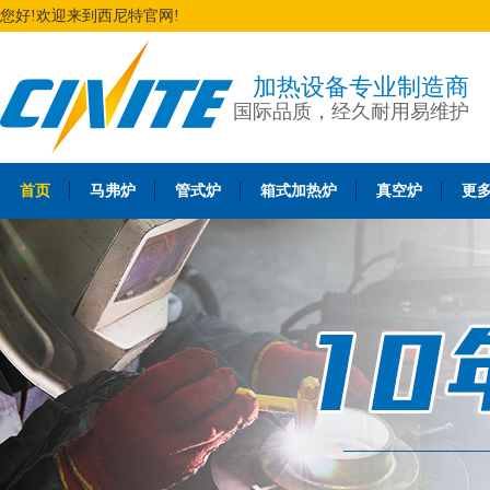
您好!欢迎来到西尼特官网!
加热设备专业制造商
国际品质，经久耐用易维护
首页
马弗炉
管式炉
箱式加热炉
真空炉
更