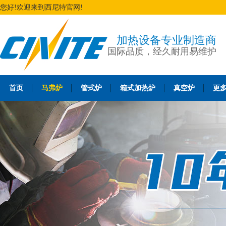
您好!欢迎来到西尼特官网!
加热设备专业制造商
国际品质，经久耐用易维护
首页
马弗炉
管式炉
箱式加热炉
真空炉
更